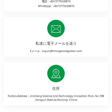
電話 :
+8613770626876
Whatsapp :
+8613770626876
私達に電子メールを送り
Eメール :
inquiry@chargecoreglobal.com
住所
Factory Address：Jincheng Science and Technology Innovation Park, No. 558
Jiangjun Avenue,Nanjing ,China