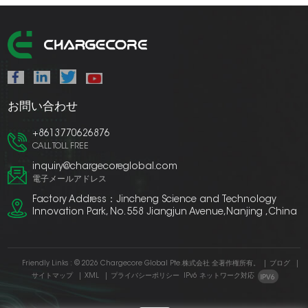
お問い合わせ
+8613770626876
CALL TOLL FREE
inquiry@chargecoreglobal.com
電子メールアドレス
Factory Address：Jincheng Science and Technology
Innovation Park, No. 558 Jiangjun Avenue,Nanjing ,China
Friendly Links :
© 2026 Chargecore Global Pte.株式会社 全著作権所有。
|
ブログ
|
サイトマップ
|
XML
|
プライバシーポリシー
IPv6 ネットワーク対応