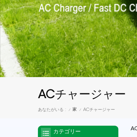
ACチャージャー
家
あなたがいる :
ACチャージャー
/
/
A
カテゴリー