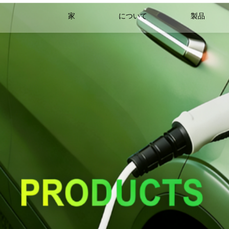
家
について
製品