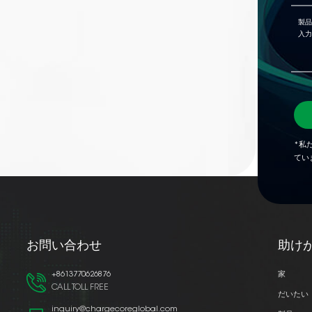
*私
てい
お問い合わせ
助け
+8613770626876
家
CALL TOLL FREE
だいたい
inquiry@chargecoreglobal.com