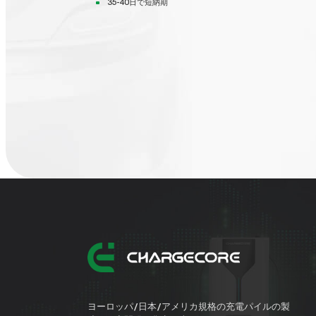
35-40日で短納期
ヨーロッパ/日本/アメリカ規格の充電パイルの製