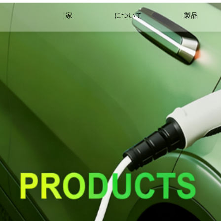
家
について
製品