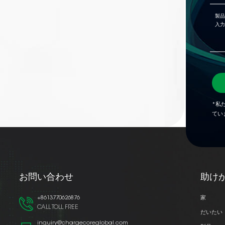
*私
てい
お問い合わせ
助け
+8613770626876
家
CALL TOLL FREE
だいたい
inquiry@chargecoreglobal.com