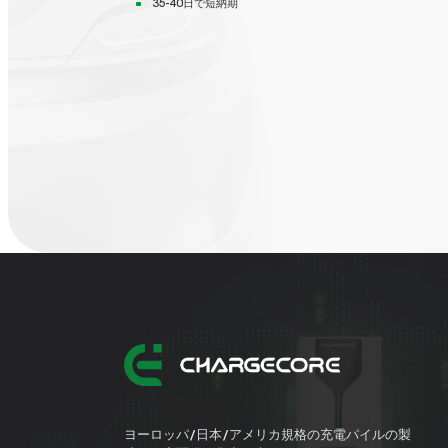
35-40日で短納期
ヨーロッパ/日本/アメリカ規格の充電パイルの製