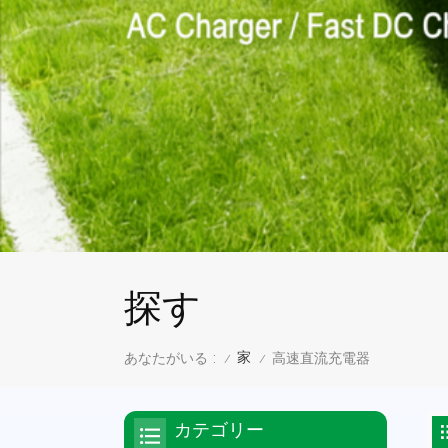
探す
家
あなたがいる :
高速直流充電器
/
/
カテゴリー