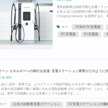
JUL 21, 2023
電気自動車は持続可能な交通ソリュ
を支えるには信頼性の高い都市部の充
Charging Network を使
の不安に別れを告げ、手間のかからな
150kW EV充電器
タグ :
DC充電器
EV充電器
リーン エネルギーへの移行を促進: 充電ステーション業界がどのように
 26, 2023
じめに: 近年、世界では、よりグリーンで持続可能なエネルギー源への移行の緊
、従来の化石燃料で動く車両に代わる電気自動車 (EV) の採用です。しかし
には、堅牢で広範囲にわたる充電インフラが必要です。こ...
公共の自動車充電ステーション
EV充電ステーションの価
タグ :