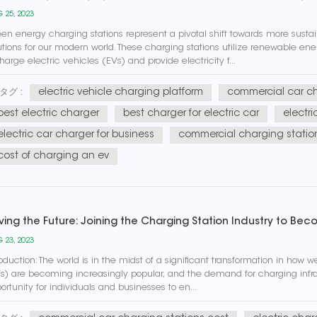
 25, 2023
en energy charging stations represent a pivotal shift towards more sust
utions for our modern world. These charging stations utilize renewable ene
harge electric vehicles (EVs) and provide electricity f...
electric vehicle charging platform
commercial car ch
タグ :
best electric charger
best charger for electric car
electri
electric car charger for business
commercial charging statio
cost of charging an ev
iving the Future: Joining the Charging Station Industry to Be
 23, 2023
roduction: The world is in the midst of a significant transformation in how
s) are becoming increasingly popular, and the demand for charging infrast
ortunity for individuals and businesses to en...