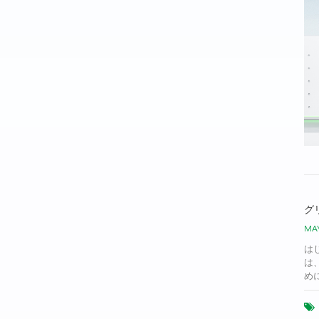
グ
MAY
は
は
め