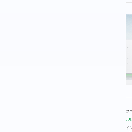
ス
JUL
イ