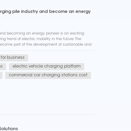
harging pile industry and become an energy
 and becoming an energy pioneer is an exciting
ng trend of electric mobility in the future. The
become part of the development of sustainable and
o helping to red...
 for business
ns
electric vehicle charging platform
commercial car charging stations cost
Solutions