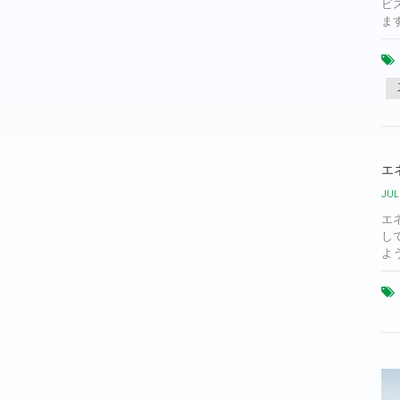
ビ
ま
エ
JUL
エ
し
よ