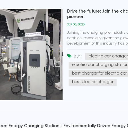
Drive the future: Join the c
pioneer
SEP 06, 2023
Joining the charging pile industry
decision, especially given the growi
development of this industry has 
renewable energy sources, while als
electric car charger
タグ :
electric car charging statio
best charger for electric car
best electric charger
een Energy Charging Stations: Environmentally-Driven Energy 