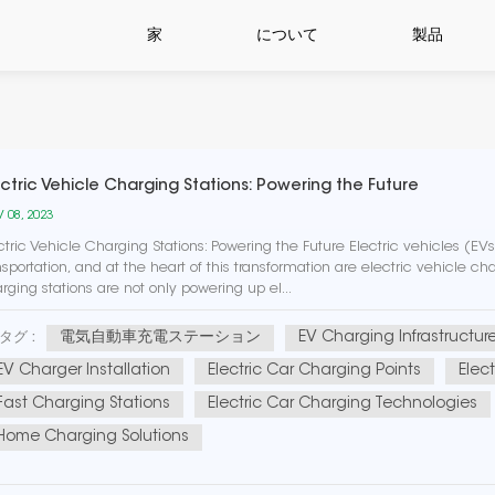
家
について
製品
ectric Vehicle Charging Stations: Powering the Future
 08, 2023
ctric Vehicle Charging Stations: Powering the Future Electric vehicles (E
nsportation, and at the heart of this transformation are electric vehicle char
rging stations are not only powering up el...
電気自動車充電ステーション
EV Charging Infrastructur
タグ :
EV Charger Installation
Electric Car Charging Points
Elec
Fast Charging Stations
Electric Car Charging Technologies
Home Charging Solutions