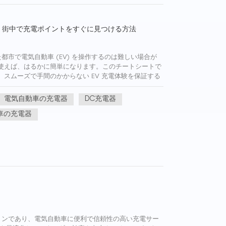
: 街中で充電ポイントをすぐに見つける方法
都市で電気自動車 (EV) を操作するのは難しい場合が
使えば、はるかに簡単になります。このチートシートで
スムーズで手間のかからない EV 充電体験を保証する
 PlugShare、C...
電気自動車の充電器
DC充電器
車の充電器
ョンであり、電気自動車に便利で信頼性の高い充電サー