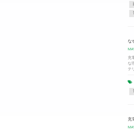
な
MAY
充
な
テ
充
MAY