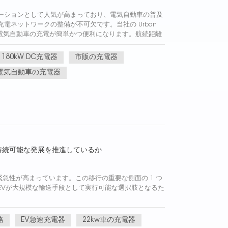
ーションとして人気が高まっており、電気自動車の普及
電ネットワークの整備が不可欠です。当社の Urban
用すると、電気自動車の充電が簡単かつ便利になります。航続距離
い充電を楽しみましょう...
180kW DC充電器
市販の充電器
電気自動車の充電器
持続可能な発展を推進しているか
急性が高まっています。この移行の重要な側面の 1 つ
、EVが大規模な輸送手段として実行可能な選択肢となるた
格
EV急速充電器
22kw車の充電器