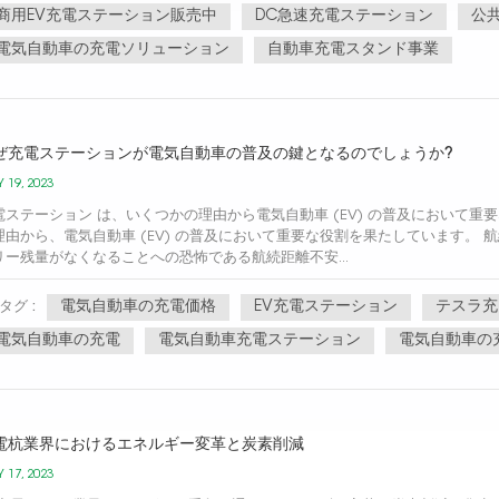
商用EV充電ステーション販売中
DC急速充電ステーション
公
電気自動車の充電ソリューション
自動車充電スタンド事業
ぜ充電ステーションが電気自動車の普及の鍵となるのでしょうか?
 19, 2023
電ステーション は、いくつかの理由から電気自動車 (EV) の普及において
理由から、電気自動車 (EV) の普及において重要な役割を果たしています。 
リー残量がなくなることへの恐怖である航続距離不安...
電気自動車の充電価格
EV充電ステーション
テスラ充
タグ :
電気自動車の充電
電気自動車充電ステーション
電気自動車の
電杭業界におけるエネルギー変革と炭素削減
 17, 2023