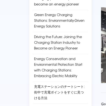
become an energy pioneer
Green Energy Charging
Stations: Environmentally-Driven
Energy Solutions
Driving the Future: Joining the
Charging Station Industry to
Become an Energy Pioneer
Energy Conservation and
Environmental Protection Start
with Charging Stations:
Embracing Electric Mobility
充電ステーションのチートシート:
街中で充電ポイントをすぐに見つ
ける方法
Gr