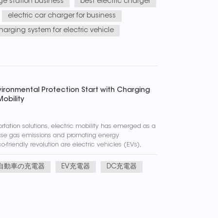
ge station business
best electric charger
electric car charger for business
harging system for electric vehicle
ironmental Protection Start with Charging
Mobility
portation solutions, electric mobility has emerged as a
use gas emissions and promoting energy
co-friendly revolution are electric vehicles (EVs),
il fuels. Th...
自動車の充電器
EV充電器
DC充電器