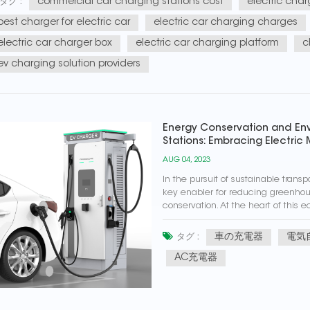
commercial car charging stations cost
electric char
タグ :
best charger for electric car
electric car charging charges
electric car charger box
electric car charging platform
c
ev charging solution providers
Energy Conservation and Env
Stations: Embracing Electric 
AUG 04, 2023
In the pursuit of sustainable trans
key enabler for reducing greenho
conservation. At the heart of this e
powered by electricity instead of foss
車の充電器
電気
タグ :
AC充電器