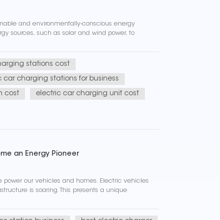
ainable and environmentally-conscious energy
rgy sources, such as solar and wind power, to
arging stations cost
c car charging stations for business
n cost
electric car charging unit cost
come an Energy Pioneer
 we power our vehicles and homes. Electric vehicles
ructure is soaring. This presents a unique