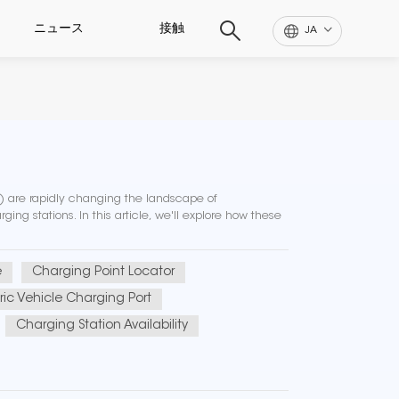
ニュース
接触
JA
Vs) are rapidly changing the landscape of
ging stations. In this article, we'll explore how these
e
Charging Point Locator
tric Vehicle Charging Port
Charging Station Availability