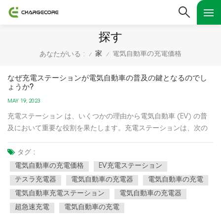
探す
家
電気自動車の充電価格
あなたがいる :
/
/
なぜ充電ステーションが電気自動車の普及の鍵となるのでし
ょうか?
MAY 19, 2023
充電ステーション は、いくつかの理由から電気自動車 (EV) の普
及において重要な役割を果たします。充電ステーションは、次の
ような理由から、電気自動車 (EV) の普及において重要な役割を果
たしています。 航続距離不安の軽減: 充電ステーションは、走行中
タグ :
にバッテリー残量がなくなることへの恐怖である航続距離不安...
電気自動車の充電価格
EV充電ステーション
テスラ充電器
電気自動車の充電器
電気自動車の充電
電気自動車充電ステーション
電気自動車の充電器
超急速充電
電気自動車の充電