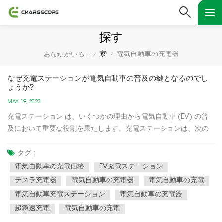
探す
家
電気自動車の充電器
あなたがいる :
/
/
なぜ充電ステーションが電気自動車の普及の鍵となるのでし
ょうか?
MAY 19, 2023
充電ステーション は、いくつかの理由から電気自動車 (EV) の普
及において重要な役割を果たします。充電ステーションは、次の
ような理由から、電気自動車 (EV) の普及において重要な役割を果
たしています。 航続距離不安の軽減: 充電ステーションは、走行中
タグ :
にバッテリー残量がなくなることへの恐怖である航続距離不安...
電気自動車の充電価格
EV充電ステーション
テスラ充電器
電気自動車の充電器
電気自動車の充電
電気自動車充電ステーション
電気自動車の充電器
超急速充電
電気自動車の充電