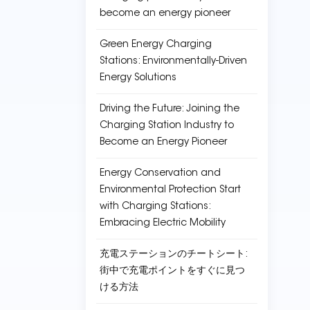
become an energy pioneer
Green Energy Charging
Stations: Environmentally-Driven
Energy Solutions
Driving the Future: Joining the
Charging Station Industry to
Become an Energy Pioneer
Energy Conservation and
Environmental Protection Start
with Charging Stations:
Embracing Electric Mobility
充電ステーションのチートシート:
街中で充電ポイントをすぐに見つ
ける方法