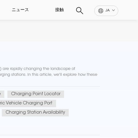
ニュース
接触
JA
Vs) are rapidly changing the landscape of
ging stations. In this article, we'll explore how these
e
Charging Point Locator
tric Vehicle Charging Port
Charging Station Availability