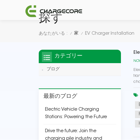
探す
家
あなたがいる :
EV Charger Installation
/
/
El
カテゴリー
NOV
ブログ
Ele
tra
cha
最新のブログ
Electric Vehicle Charging
Stations: Powering the Future
Drive the future: Join the
charging pile industry and