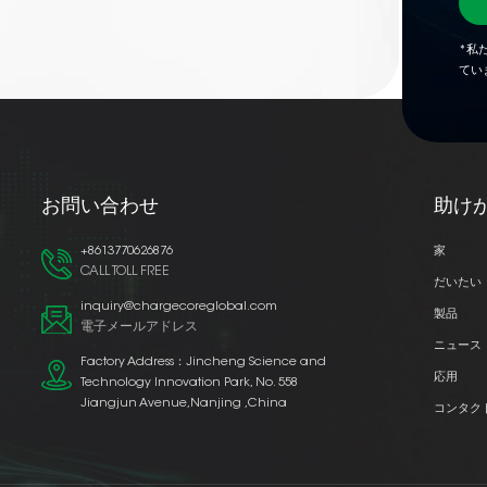
*私
てい
お問い合わせ
助け
+8613770626876
家
CALL TOLL FREE
だいたい
inquiry@chargecoreglobal.com
製品
電子メールアドレス
ニュース
Factory Address：Jincheng Science and
応用
Technology Innovation Park, No. 558
Jiangjun Avenue,Nanjing ,China
コンタク