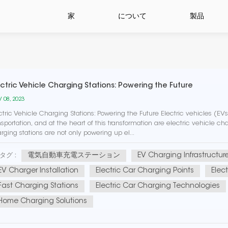
家
について
製品
ectric Vehicle Charging Stations: Powering the Future
 08, 2023
ctric Vehicle Charging Stations: Powering the Future Electric vehicles (E
nsportation, and at the heart of this transformation are electric vehicle char
rging stations are not only powering up el...
電気自動車充電ステーション
EV Charging Infrastructur
タグ :
EV Charger Installation
Electric Car Charging Points
Elec
Fast Charging Stations
Electric Car Charging Technologies
Home Charging Solutions