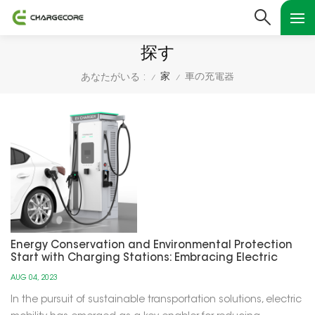
探す
家
車の充電器
あなたがいる :
/
/
Energy Conservation and Environmental Protection
Start with Charging Stations: Embracing Electric
Mobility
AUG 04, 2023
In the pursuit of sustainable transportation solutions, electric