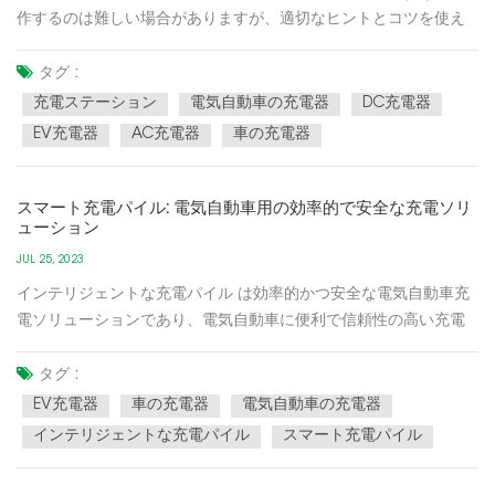
作するのは難しい場合がありますが、適切なヒントとコツを使え
ば、はるかに簡単になります。このチートシートでは、充電ポイ
ントを素早く見つけて、スムーズで手間のかからない EV 充電体験
タグ :
を保証する方法を説明します。モバイル アプリの活用:
充電ステーション
電気自動車の充電器
DC充電器
PlugShare、C...
EV充電器
AC充電器
車の充電器
スマート充電パイル: 電気自動車用の効率的で安全な充電ソリ
ューション
JUL 25, 2023
インテリジェントな充電パイル は効率的かつ安全な電気自動車充
電ソリューションであり、電気自動車に便利で信頼性の高い充電
サービスを提供し、インテリジェントなテクノロジーを通じて充
電エクスペリエンスを最適化し、エネルギー効率を向上させるこ
タグ :
とができます。以下は、スマート充電パイルの主な機能と利点の
EV充電器
車の充電器
電気自動車の充電器
一部です...
インテリジェントな充電パイル
スマート充電パイル