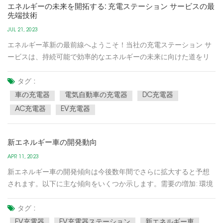
エネルギーの未来を開拓する: 充電ステーション サービスの最
先端技術
JUL 21, 2023
エネルギー革新の最前線へようこそ！当社の充電ステーション サ
ービスは、持続可能で効率的なエネルギーの未来に向けた道をリ
ードしています。最先端のテクノロジーにより、当社は電気自動
車の充電エクスペリエンスを再定義し、お客様が自信を持って運
タグ :
転できるようにし、環境にプラスの影響を与えることができま
車の充電器
電気自動車の充電器
DC充電器
す。当社を...
AC充電器
EV充電器
新エネルギー車の開発動向
APR 11, 2023
新エネルギー車の開発傾向は今後数年間でさらに拡大すると予想
されます。以下に主な傾向をいくつか示します。需要の増加: 環境
保護への意識の高まりと政府の政策の推進に伴い、NEV の需要が
急速に増加しています。より多くの人がNEVの利点を認識するよ
タグ :
うになるにつれて、この傾向は今後数年間続くと予想されます。
EV充電器
EV充電器ステーション
新エネルギー車