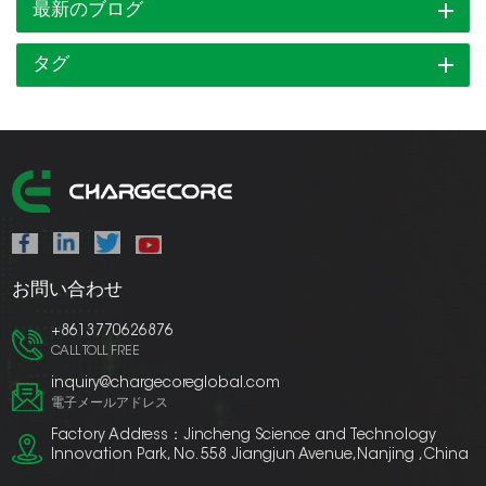
最新のブログ
タグ
お問い合わせ
+8613770626876
CALL TOLL FREE
inquiry@chargecoreglobal.com
電子メールアドレス
Factory Address：Jincheng Science and Technology
Innovation Park, No. 558 Jiangjun Avenue,Nanjing ,China