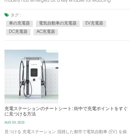
mobility has emerged as a key enabler for reducing
greenhouse gas emissions and promoting energy
conservation. At the heart of this eco-friendly revolution are
タグ :
electric vehicles (EVs), powered by electricity instead of fossil
車の充電器
電気自動車の充電器
EV充電器
fuels. Th...
DC充電器
AC充電器
充電ステーションのチートシート: 街中で充電ポイントをすぐ
に見つける方法
AUG 03, 2023
見つける 充電ステーション 混雑した都市で電気自動車 (EV) を操