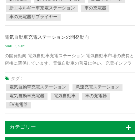
技術の進...
新エネルギー車充電ステーション
車の充電器
車の充電器サプライヤー
電気自動車充電ステーションの開発動向
MAR 13, 2023
の開発動向 電気自動車充電ステーション 電気自動車市場の成長と
密接に関係しています。電気自動車の普及に伴い、充電インフラ
の需要が高まり、さまざまな開発動向が生まれています。 EV充電
ステーション.主な傾向は次のとおりです。充電ネットワークの拡
タグ :
大: 路上を走る電気自動車の数が増え続けているため、充電ステー
電気自動車充電ステーション
急速充電ステーション
シ...
電気自動車充電器
電気自動車
車の充電器
EV充電器
カテゴリー