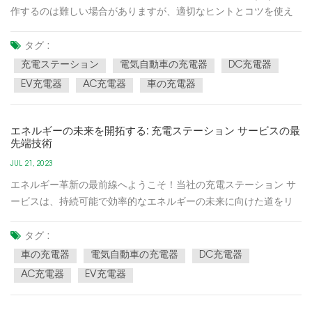
作するのは難しい場合がありますが、適切なヒントとコツを使え
ば、はるかに簡単になります。このチートシートでは、充電ポイ
ントを素早く見つけて、スムーズで手間のかからない EV 充電体験
タグ :
を保証する方法を説明します。モバイル アプリの活用:
充電ステーション
電気自動車の充電器
DC充電器
PlugShare、C...
EV充電器
AC充電器
車の充電器
エネルギーの未来を開拓する: 充電ステーション サービスの最
先端技術
JUL 21, 2023
エネルギー革新の最前線へようこそ！当社の充電ステーション サ
ービスは、持続可能で効率的なエネルギーの未来に向けた道をリ
ードしています。最先端のテクノロジーにより、当社は電気自動
車の充電エクスペリエンスを再定義し、お客様が自信を持って運
タグ :
転できるようにし、環境にプラスの影響を与えることができま
車の充電器
電気自動車の充電器
DC充電器
す。当社を...
AC充電器
EV充電器