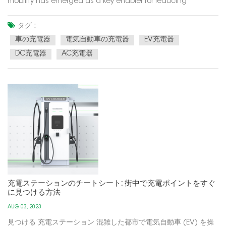
mobility has emerged as a key enabler for reducing
greenhouse gas emissions and promoting energy
conservation. At the heart of this eco-friendly revolution are
タグ :
electric vehicles (EVs), powered by electricity instead of fossil
車の充電器
電気自動車の充電器
EV充電器
fuels. Th...
DC充電器
AC充電器
充電ステーションのチートシート: 街中で充電ポイントをすぐ
に見つける方法
AUG 03, 2023
見つける 充電ステーション 混雑した都市で電気自動車 (EV) を操