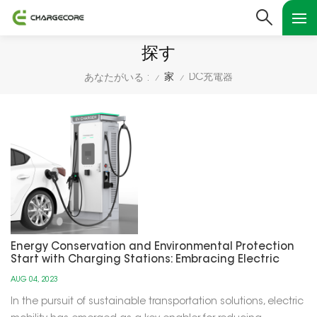
探す
家
DC充電器
あなたがいる :
/
/
Energy Conservation and Environmental Protection
Start with Charging Stations: Embracing Electric
Mobility
AUG 04, 2023
In the pursuit of sustainable transportation solutions, electric