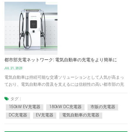
都市部充電ネットワーク: 電気自動車の充電をより簡単に
JUL 21, 2023
電気自動車は持続可能な交通ソリューションとして人気が高まっ
ており、電気自動車の普及を支えるには信頼性の高い都市部の充
電ネットワークの整備が不可欠です。当社の Urban Charging
Network を使用すると、電気自動車の充電が簡単かつ便利になり
タグ :
ます。航続距離の不安に別れを告げ、手間のかからない充電を楽
150kW EV充電器
180kW DC充電器
市販の充電器
しみましょう...
DC充電器
EV充電器
電気自動車の充電器