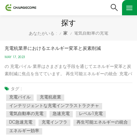
探す
家
電気自動車の充電
あなたがいる :
/
/
充電杭業界におけるエネルギー変革と炭素削減
MAY 17, 2023
の 充電パイル 業界はさまざまな手段を通じてエネルギー変革と炭
素削減に焦点を当てています。 再生可能エネルギーの統合: 充電パ
イルは、太陽光や風力などの再生可能エネルギー源によって電力
供給されることが増えています。この統合により、化石燃料への
タグ :
依存が軽減され、発電に伴う炭素排出量が削減されます。エネ...
充電パイル
充電杭産業
インテリジェントな充電インフラストラクチャ
電気自動車の充電
急速充電
レベル1充電
DC急速充電
充電インフラ
再生可能エネルギーの統合
エネルギー効率