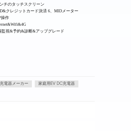
5インチのタッチスクリーン
FID&クレジットカード決済 6、MIDメーター
PP操作
hernet&Wifi&4G
遠隔監視&予約&診断&アップグレード
V充電器メーカー
家庭用EV DC充電器