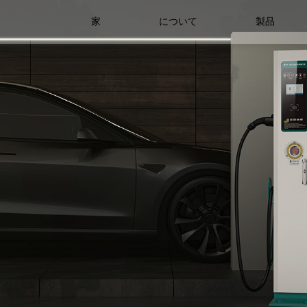
家
について
製品