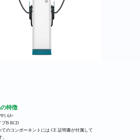
品の特徴
PP1.6J+
イプB RCD
すべてのコンポーネントには CE 証明書が付属して
す。