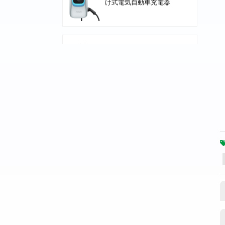
け式電気自動車充電器
Nuclue-Verde-250A Air
cooling Split Type
Electric Vehicle
Charging Station
NKR -AC002 フロアスタ
ンド EV 充電ステーショ
ン
Core Series 240kW DC
High-Power DC
Charging Pile