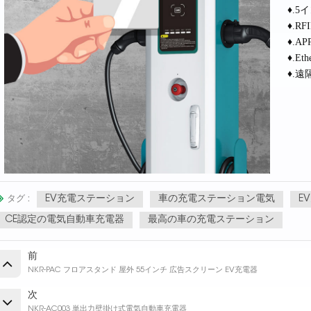
♦.
♦.R
♦.A
♦.Et
♦.
EV充電ステーション
車の充電ステーション電気
E
タグ :
CE認定の電気自動車充電器
最高の車の充電ステーション
前
NKR-PAC フロアスタンド 屋外 55インチ 広告スクリーン EV充電器
次
NKR-AC003 単出力壁掛け式電気自動車充電器