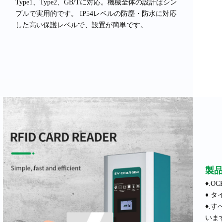
Type1、Type2、GB/Tに対応。機械全体の設計はシン
プルで実用的です。 IP54レベルの防塵・防水に対応
した高い保護レベルで、設置が簡単です。
製
♦.OC
♦.タ
♦.
いま