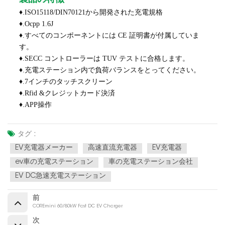
♦.ISO15118/DIN70121から開発された充電規格
♦.Ocpp 1.6J
♦.すべてのコンポーネントには CE 証明書が付属していま
す。
♦.SECC コントローラーは TUV テストに合格します。
♦.充電ステーション内で負荷バランスをとってください。
♦.7インチのタッチスクリーン
♦.Rfid &クレジットカード決済
♦.APP操作
タグ :
EV充電器メーカー
高速直流充電器
EV充電器
ev車の充電ステーション
車の充電ステーション会社
EV DC急速充電ステーション
前
COREmini 60/80kW Fast DC EV Charger
次