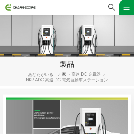
製品
家
高速 DC 充電器
あなたがいる :
/
/
/
NKR-ADC 高速 DC 電気自動車ステーション