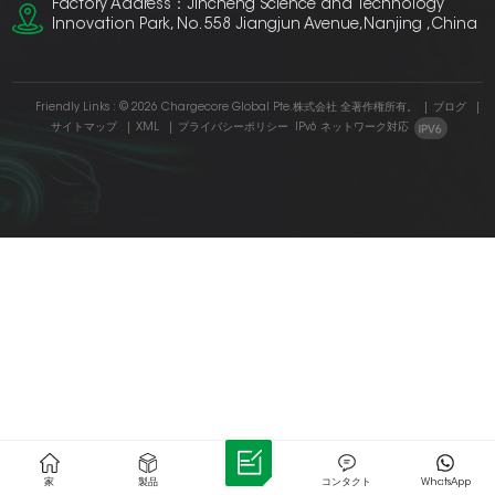
Factory Address：Jincheng Science and Technology
Innovation Park, No. 558 Jiangjun Avenue,Nanjing ,China
Friendly Links :
© 2026 Chargecore Global Pte.株式会社 全著作権所有。
|
ブログ
|
サイトマップ
|
XML
|
プライバシーポリシー
IPv6 ネットワーク対応
家
製品
コンタクト
WhatsApp