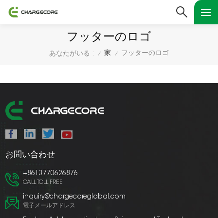
フッターのロゴ
家
フッターのロゴ
あなたがいる :
/
/
お問い合わせ
+8613770626876
CALL TOLL FREE
inquiry@chargecoreglobal.com
電子メールアドレス