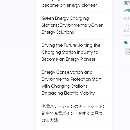
充
become an energy pioneer
APR
Green Energy Charging
の
し
Stations: Environmentally-Driven
員
Energy Solutions
Driving the Future: Joining the
Charging Station Industry to
Become an Energy Pioneer
Energy Conservation and
Environmental Protection Start
with Charging Stations:
Embracing Electric Mobility
充電ステーションのチートシート:
街中で充電ポイントをすぐに見つ
ける方法