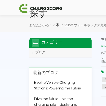
探す
家
あなたがいる :
22kW ウォールボックス充
/
/
充
カテゴリー
APR
ブログ
の
し
員
最新のブログ
Electric Vehicle Charging
Stations: Powering the Future
Drive the future: Join the
charging pile industry and