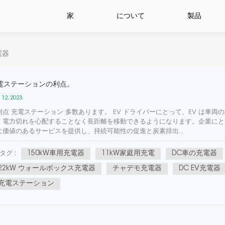
家
について
製品
電器
電ステーションの利点。
 12, 2023
利点 充電ステーション 多数あります。 EV ドライバーにとって、EV は車
、電力切れを心配することなく長距離を移動できるようになります。企業にと
に価値のあるサービスを提供し、持続可能性の促進と炭素排出...
150kW車用充電器
11kW家庭用充電
DC車の充電器
タグ :
22kW ウォールボックス充電器
チャデモ充電器
DC EV充電器
充電ステーション