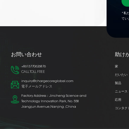
*私
てい
お問い合わせ
助け
+8613770626876
家
CALL TOLL FREE
だいたい
inquiry@chargecoreglobal.com
製品
電子メールアドレス
ニュース
Factory Address：Jincheng Science and
応用
Technology Innovation Park, No. 558
Jiangjun Avenue,Nanjing ,China
コンタク