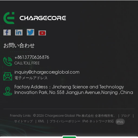
お問い合わせ
+8613770626876
CALL TOLL FREE
inquiry@chargecoreglobal.com
電子メールアドレス
Factory Address：Jincheng Science and Technology
Innovation Park, No. 558 Jiangjun Avenue,Nanjing ,China
Friendly Links :
© 2026 Chargecore Global Pte.株式会社 全著作権所有。
|
ブログ
|
サイトマップ
|
XML
|
プライバシーポリシー
IPv6 ネットワーク対応