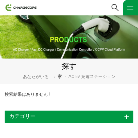
探す
家
Ac Ev 充電ステーション
あなたがいる :
/
/
検索結果はありません !
カテゴリー