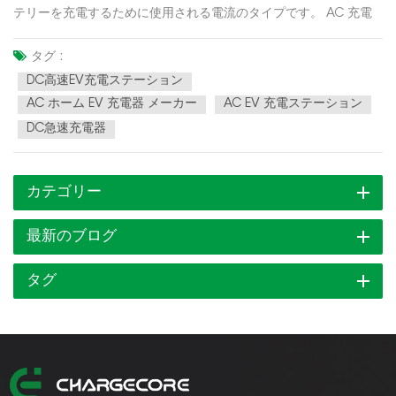
テリーを充電するために使用される電流のタイプです。 AC 充電
はより一般的な方法で、交流 (AC) を使用して車のバッテリーを充
電します。 AC 充電は通常、最大 22 kW の低速充電に使用される
タグ :
ことが多く、標準的な家庭用コンセントまたは専用の AC 充電ス...
DC高速EV充電ステーション
AC ホーム EV 充電器 メーカー
AC EV 充電ステーション
DC急速充電器
カテゴリー
最新のブログ
タグ