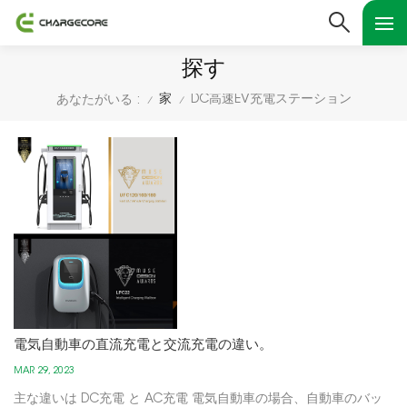
探す
家
DC高速EV充電ステーション
あなたがいる :
/
/
電気自動車の直流充電と交流充電の違い。
MAR 29, 2023
主な違いは DC充電 と AC充電 電気自動車の場合、自動車のバッ