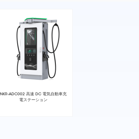
NKR-ADC002 高速 DC 電気自動車充
電ステーション