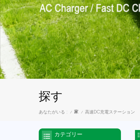
探す
家
あなたがいる :
高速DC充電ステーション
/
/
カテゴリー