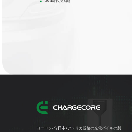
35-40日で短納期
ヨーロッパ/日本/アメリカ規格の充電パイルの製