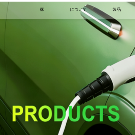
家
について
製品