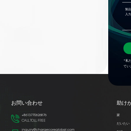
*私
てい
お問い合わせ
助け
+8613770626876
家
CALL TOLL FREE
だいたい
inquiry@chargecoreglobal.com