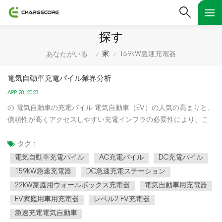
探す
家
159kW急速充電器
あなたがいる :
/
/
電気自動車充電パイル業界分析
APR 28, 2023
の 電気自動車の充電パイル 電気自動車（EV）の人気の高まりと、
信頼性が高くアクセスしやすい充電インフラの必要性により、こ
の産業は近年急速に成長しています。業界における重要な要素と
傾向は次のとおりです。 政府の政策: EV の購入や充電インフラへ
タグ :
の投資に対する補助金などの政府の政策は、EV 充電パイル産業...
電気自動車充電パイル
AC充電パイル
DC充電パイル
159kW急速充電器
DC急速充電ステーション
22kW家庭用ウォールボックス充電器
電気自動車用充電器
EV家庭用車用充電器
レベル2 EV充電器
急速充電電気自動車