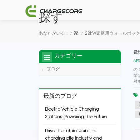
探す
家
あなたがいる :
22kW家庭用ウォールボッ
/
/
電
カテゴリー
APR
ブログ
の
業
対
最新のブログ
Electric Vehicle Charging
Stations: Powering the Future
Drive the future: Join the
charging pile industry and