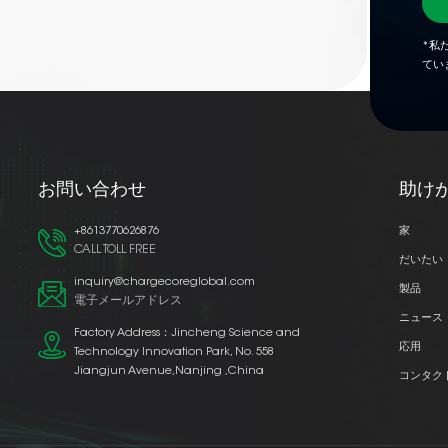
*私
てい
お問い合わせ
助け
+8613770626876
家
CALL TOLL FREE
だいたい
inquiry@chargecoreglobal.com
製品
電子メールアドレス
ニュース
Factory Address：Jincheng Science and
応用
Technology Innovation Park, No. 558
Jiangjun Avenue,Nanjing ,China
コンタク