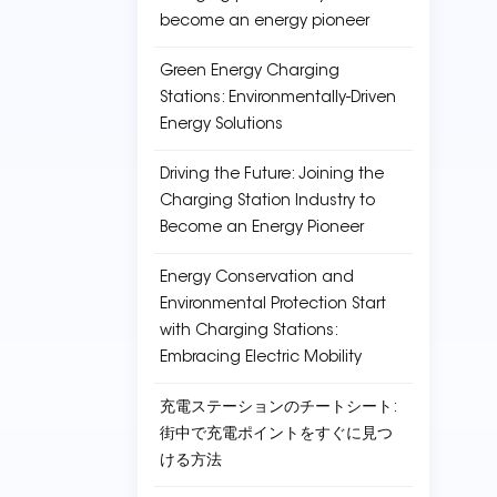
become an energy pioneer
Green Energy Charging
Stations: Environmentally-Driven
Energy Solutions
Driving the Future: Joining the
Charging Station Industry to
Become an Energy Pioneer
Energy Conservation and
Environmental Protection Start
with Charging Stations:
Embracing Electric Mobility
充電ステーションのチートシート:
街中で充電ポイントをすぐに見つ
ける方法