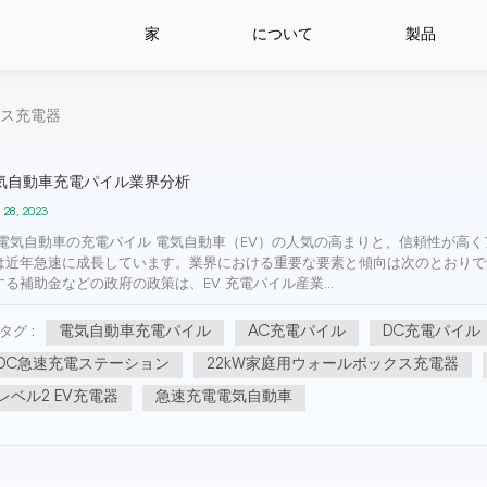
家
について
製品
クス充電器
気自動車充電パイル業界分析
 28, 2023
 電気自動車の充電パイル 電気自動車（EV）の人気の高まりと、信頼性が高
は近年急速に成長しています。業界における重要な要素と傾向は次のとおりです。
する補助金などの政府の政策は、EV 充電パイル産業...
電気自動車充電パイル
AC充電パイル
DC充電パイル
タグ :
DC急速充電ステーション
22kW家庭用ウォールボックス充電器
レベル2 EV充電器
急速充電電気自動車