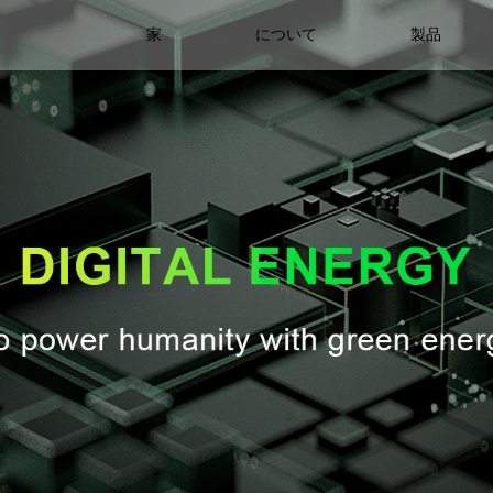
家
について
製品