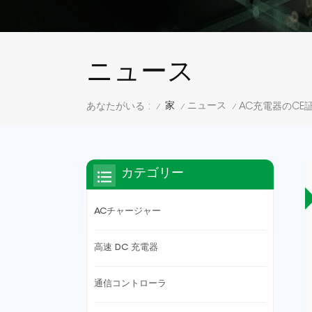
ニュース
家
ニュース
あなたがいる :
AC充電器のCE
/
/
/
カテゴリー
ACチャージャー
高速 DC 充電器
通信コントローラ