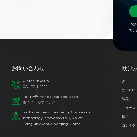
*私
てい
お問い合わせ
助け
+8613770626876
家
CALL TOLL FREE
だいたい
inquiry@chargecoreglobal.com
製品
電子メールアドレス
ニュース
Factory Address：Jincheng Science and
応用
Technology Innovation Park, No. 558
Jiangjun Avenue,Nanjing ,China
コンタク