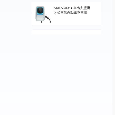
NKR-AC003+ 単出力壁掛
け式電気自動車充電器
Nuclue-Verde-250A Air
cooling Split Type
Electric Vehicle
Charging Station
NKR -AC002 フロアスタ
ンド EV 充電ステーショ
ン
Core Series 240kW DC
High-Power DC
Charging Pile