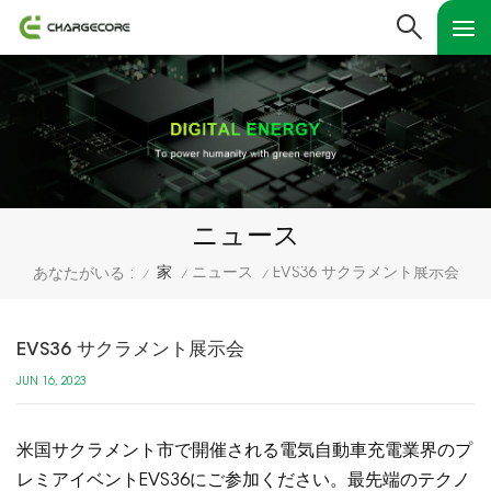
ニュース
家
ニュース
EVS36 サクラメント展示会
あなたがいる :
/
/
/
EVS36 サクラメント展示会
JUN 16, 2023
米国サクラメント市で開催される電気自動車充電業界のプ
レミアイベントEVS36にご参加ください。最先端のテクノ