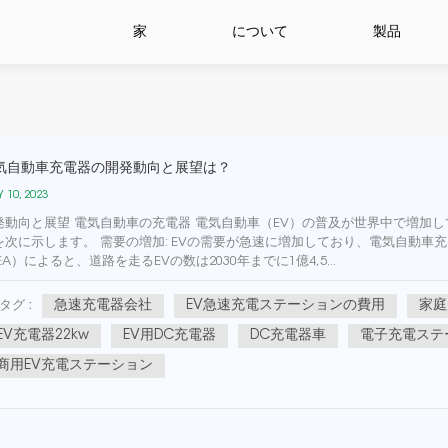
家
について
製品
気自動車充電器の開発動向と展望は？
 10, 2023
発動向と展望 電気自動車の充電器 電気自動車（EV）の普及が世界中で増加
を次に示します。 需要の増加: EVの需要が急速に増加しており、電気自動
EA）によると、道路を走るEVの数は2030年までに1億4,5...
急速充電器会社
EV急速充電ステーションの費用
家庭
タグ :
EV充電器22kw
EV用DC充電器
DC充電器車
電子充電ステ
商用EV充電ステーション