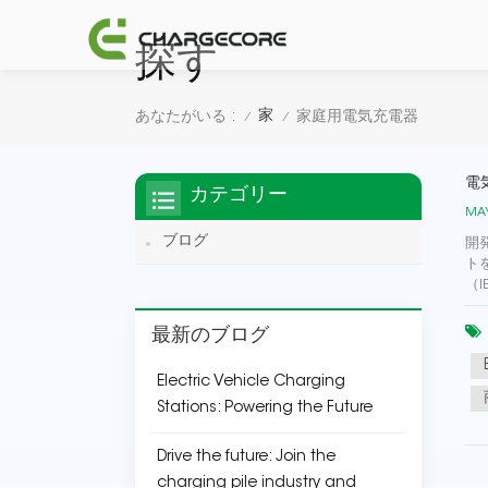
探す
家
あなたがいる :
家庭用電気充電器
/
/
電
カテゴリー
MAY
ブログ
開
ト
（I
最新のブログ
Electric Vehicle Charging
Stations: Powering the Future
Drive the future: Join the
charging pile industry and