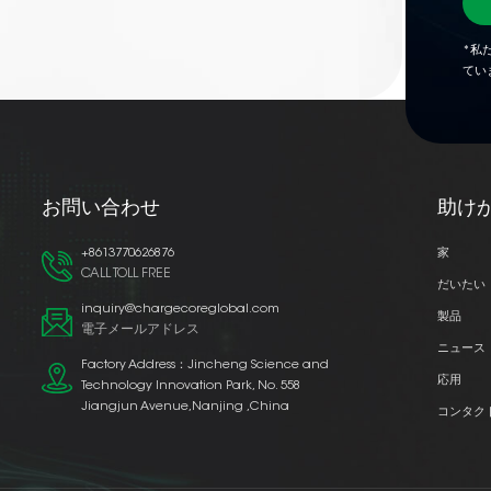
*私
てい
お問い合わせ
助け
+8613770626876
家
CALL TOLL FREE
だいたい
inquiry@chargecoreglobal.com
製品
電子メールアドレス
ニュース
Factory Address：Jincheng Science and
応用
Technology Innovation Park, No. 558
Jiangjun Avenue,Nanjing ,China
コンタク