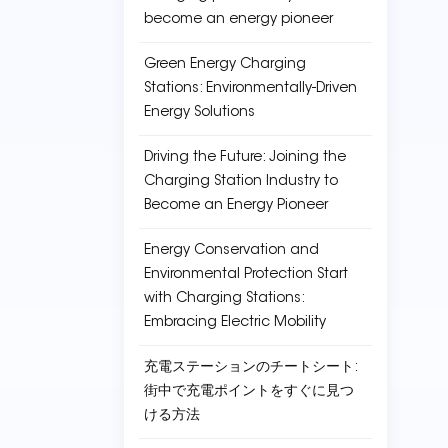
become an energy pioneer
Green Energy Charging
Stations: Environmentally-Driven
Energy Solutions
Driving the Future: Joining the
Charging Station Industry to
Become an Energy Pioneer
Energy Conservation and
Environmental Protection Start
with Charging Stations:
Embracing Electric Mobility
充電ステーションのチートシート:
街中で充電ポイントをすぐに見つ
ける方法