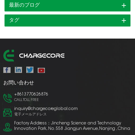
最新のブログ
タグ
お問い合わせ
+8613770626876
CALL TOLL FREE
inquiry@chargecoreglobal.com
電子メールアドレス
Factory Address：Jincheng Science and Technology
Innovation Park, No. 558 Jiangjun Avenue,Nanjing ,China