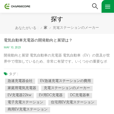
探す
家
充電ステーションのメーカー
あなたがいる :
/
/
電気自動車充電器の開発動向と展望は？
MAY 10, 2023
開発動向と展望 電気自動車の充電器 電気自動車（EV）の普及が世
界中で増加しているため、非常に有望です。いくつかの重要なポ
イントを次に示します。 需要の増加: EVの需要が急速に増加して
おり、電気自動車充電器の需要も高まっています。国際エネルギ
タグ :
ー機関（IEA）によると、道路を走るEVの数は2030年までに1億
急速充電器会社
EV急速充電ステーションの費用
4,5...
家庭用電気充電器
充電ステーションのメーカー
EV充電器22kw
EV用DC充電器
DC充電器車
電子充電ステーション
住宅用EV充電ステーション
商用EV充電ステーション