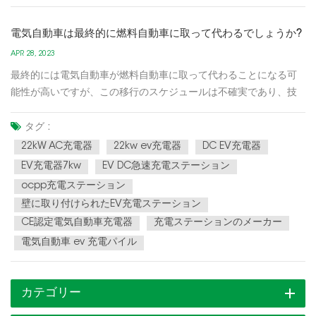
電気自動車は最終的に燃料自動車に取って代わるでしょうか?
APR 28, 2023
最終的には電気自動車が燃料自動車に取って代わることになる可
能性が高いですが、この移行のスケジュールは不確実であり、技
術の進歩、政府の政策、消費者の好みなどのさまざまな要因に依
存します。電気自動車への移行の主な推進要因の 1 つは、温室効
タグ :
果ガスの排出量を削減し、気候変動と戦う必要性です。多くの国
22kW AC充電器
22kw ev充電器
DC EV充電器
が二酸化...
EV充電器7kw
EV DC急速充電ステーション
ocpp充電ステーション
壁に取り付けられたEV充電ステーション
CE認定電気自動車充電器
充電ステーションのメーカー
電気自動車 ev 充電パイル
カテゴリー