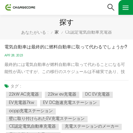
探す
家
CE認定電気自動車充電器
あなたがいる :
/
/
電気自動車は最終的に燃料自動車に取って代わるでしょうか?
APR 28, 2023
最終的には電気自動車が燃料自動車に取って代わることになる可
能性が高いですが、この移行のスケジュールは不確実であり、技
術の進歩、政府の政策、消費者の好みなどのさまざまな要因に依
存します。電気自動車への移行の主な推進要因の 1 つは、温室効
タグ :
果ガスの排出量を削減し、気候変動と戦う必要性です。多くの国
22kW AC充電器
22kw ev充電器
DC EV充電器
が二酸化...
EV充電器7kw
EV DC急速充電ステーション
ocpp充電ステーション
壁に取り付けられたEV充電ステーション
CE認定電気自動車充電器
充電ステーションのメーカー