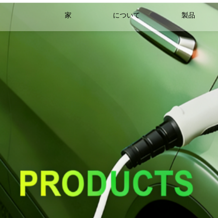
家
について
製品