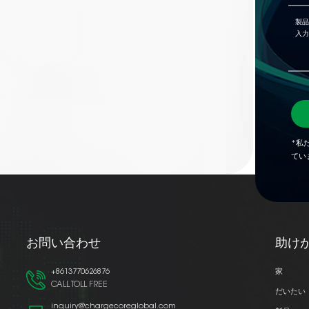
*私
てい
お問い合わせ
助け
+8613770626876
家
CALL TOLL FREE
だいたい
inquiry@chargecoreglobal.com