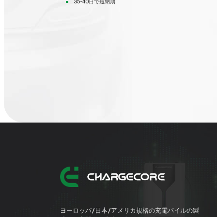
35-40日で短納期
ヨーロッパ/日本/アメリカ規格の充電パイルの製