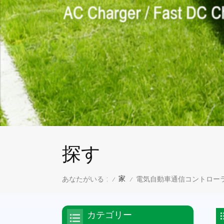
探す
家
あなたがいる :
電気自動車通信コントロー
/
/
カテゴリー