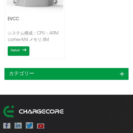
EVCC
システム構成：CPU：ARM
cortex-M4 メモリ:8M
SDRAM、32M nand フラッ
Detail
シュ (オプション) オペレー
ティング システム:uC
OS/rt_thread インターフェ
ース(EVCC): CAN*2(各種ボ
カテゴリー
ーレート対応) PLC
HomePlugGreenPHY1.1（HPGP1.1）
CP/PD: ADC 検出 (SAE
1772) |7|