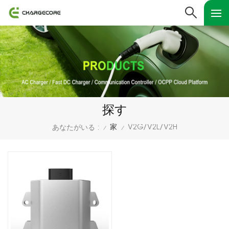
探す
家
V2G/V2L/V2H
あなたがいる :
/
/