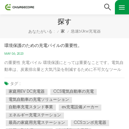
探す
家
急速50kw充電器
あなたがいる :
/
/
環境保護のための充電パイルの重要性。
MAY 06, 2023
の重要性 充電パイル 環境保護にとっては重要なことです。電気自
動車は、炭素排出量と大気汚染を削減するために不可欠なツール
として広く認識されています。ただし、電気自動車の普及は、充
電スタンドなどの充電インフラの利用可能性にかかっています。
タグ :
充電スタンドのネットワークを提供することで、より多くの人に
家庭用EV DC充電器
CCS電気自動車の充電
従来の...
電気自動車の充電ソリューション
自動車充電スタンド事業
ev充電設備メーカー
エネルギー充電ステーション
最高の家庭用充電ステーション
CCSコンボ充電器