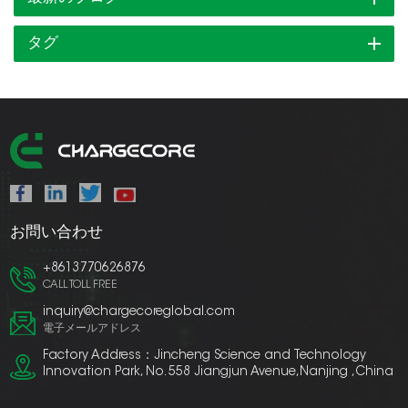
タグ
お問い合わせ
+8613770626876
CALL TOLL FREE
inquiry@chargecoreglobal.com
電子メールアドレス
Factory Address：Jincheng Science and Technology
Innovation Park, No. 558 Jiangjun Avenue,Nanjing ,China